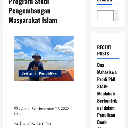
Program Studi
Pengembangan
Search
Masyarakat Islam
RECENT
POSTS
Dua
Mahasiswa
Berita
Pendidikan
Prodi PMI
STAIN
Direktur Fanshur Institute Jadi
Meulaboh
Peserta Kegiatan Ekspedisi
Berkontrib
Sungai Singkil 2025
usi dalam
admin
November 17, 2025
Penulisan
0
Book
Subulussalam 16