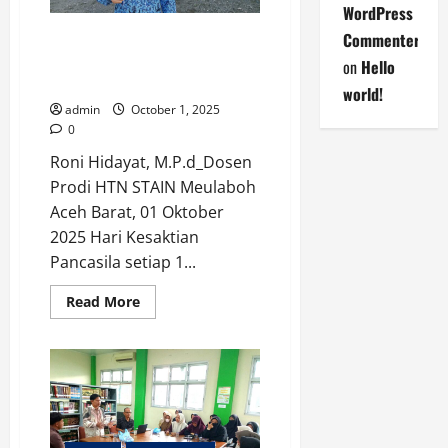
24th
WordPress
AICIS
+
Pancasila di Persimpangan:
Commenter
2025
Menguatkan Ideologi Bangsa di
on
Hello
Era Globalisasi
world!
admin
October 1, 2025
0
Roni Hidayat, M.P.d_Dosen
Prodi HTN STAIN Meulaboh
Aceh Barat, 01 Oktober
2025 Hari Kesaktian
Pancasila setiap 1...
Read
Read More
more
about
Pancasila
di
Persimpangan:
Menguatkan
Ideologi
Bangsa
di
Era