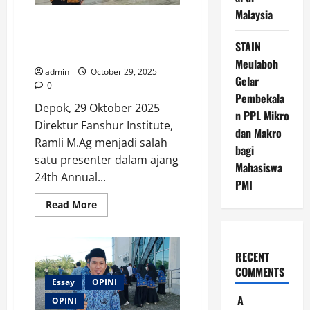
Malaysia
Direktur Fanshur Institute,
Ramli M.Ag Presentasi di Ajang
STAIN
24th AICIS + 2025
Meulaboh
admin
October 29, 2025
Gelar
0
Pembekala
Depok, 29 Oktober 2025
n PPL Mikro
Direktur Fanshur Institute,
dan Makro
Ramli M.Ag menjadi salah
bagi
satu presenter dalam ajang
Mahasiswa
24th Annual...
PMI
Read
Read More
more
about
Direktur
Fanshur
Institute,
RECENT
Ramli
COMMENTS
M.Ag
Presentasi
Essay
OPINI
di
A
Ajang
OPINI