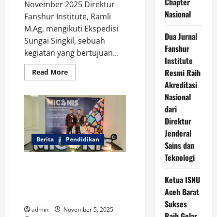
Chapter
November 2025 Direktur
Nasional
Fanshur Institute, Ramli
M.Ag, mengikuti Ekspedisi
Dua Jurnal
Sungai Singkil, sebuah
Fanshur
kegiatan yang bertujuan...
Institute
Resmi Raih
Read
Read More
more
Akreditasi
about
Direktur
Nasional
Fanshur
Institute
dari
Jadi
Peserta
Direktur
Kegiatan
Jenderal
Ekspedisi
Sungai
Berita
Pendidikan
Sains dan
Singkil
2025
Teknologi
Peneliti Fanshur Institute
Presentasikan Makalah Pada
Ketua ISNU
Konferensi Internasional The
Aceh Barat
2nd MICONIS 2025
Sukses
admin
November 5, 2025
Raih Gelar