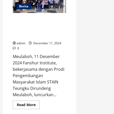
Paya
Luah
Berita
Kerjasama dengan Prodi PMI
STAIN Meulaboh, Fanshur
Institute Launching “Aceh
Empowerment Forum”
admin
December 11, 2024
0
Meulaboh, 11 Desember
2024 Fanshur Institute,
bekerjasama dengan Prodi
Pengembangan
Masyarakat Islam STAIN
Teungku Dirundeng
Meulaboh, luncurkan...
Read
Read More
more
about