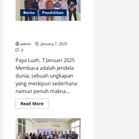
Berita
Pendidikan
Seuramo Baca; Api Perjuangan
Literasi dari Paya Luah
admin
January 7, 2025
0
Paya Luah, 7 Januari 2025
Membaca adalah jendela
dunia, sebuah ungkapan
yang meskipun sederhana
namun penuh makna...
Read
Read More
more
about
Seuramo
Baca;
Api
Perjuangan
Literasi
dari