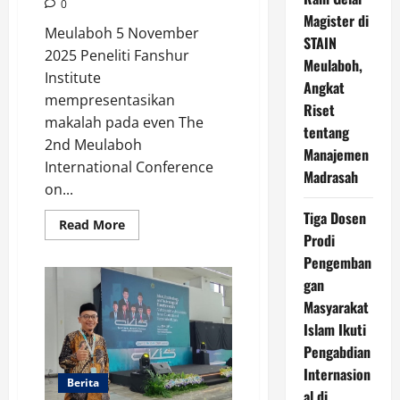
0
Magister di
Meulaboh 5 November
STAIN
2025 Peneliti Fanshur
Meulaboh,
Institute
Angkat
mempresentasikan
Riset
makalah pada even The
tentang
2nd Meulaboh
Manajemen
International Conference
Madrasah
on...
Tiga Dosen
Read
Read More
more
Prodi
about
Pengemban
Peneliti
Fanshur
gan
Institute
Presentasikan
Masyarakat
Makalah
Pada
Islam Ikuti
Konferensi
Internasional
Pengabdian
The
Internasion
2nd
Berita
MICONIS
al di
2025