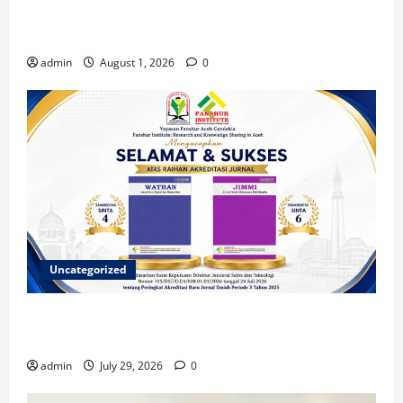
Berkontribusi dalam Penulisan Book Chapter
Nasional
admin
August 1, 2026
0
Uncategorized
Dua Jurnal Fanshur Institute Resmi Raih Akreditasi
Nasional dari Direktur Jenderal Sains dan Teknologi
admin
July 29, 2026
0