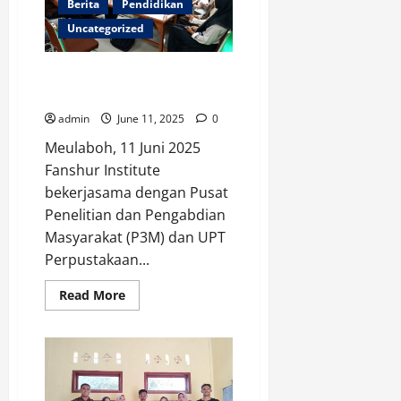
Berita
Pendidikan
Globalisasi
Uncategorized
Fanshur Institute Adakan Kajian
Ekonomi Islam
admin
June 11, 2025
0
Meulaboh, 11 Juni 2025
Fanshur Institute
bekerjasama dengan Pusat
Penelitian dan Pengabdian
Masyarakat (P3M) dan UPT
Perpustakaan...
Read
Read More
more
about
Fanshur
Institute
Adakan
Kajian
Ekonomi
Islam