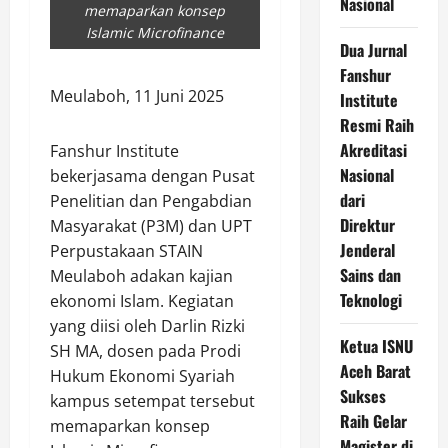
Nasional
memaparkan konsep
Islamic Microfinance
Dua Jurnal
Fanshur
Meulaboh, 11 Juni 2025
Institute
Resmi Raih
Akreditasi
Fanshur Institute
Nasional
bekerjasama dengan Pusat
dari
Penelitian dan Pengabdian
Direktur
Masyarakat (P3M) dan UPT
Jenderal
Perpustakaan STAIN
Sains dan
Meulaboh adakan kajian
Teknologi
ekonomi Islam. Kegiatan
yang diisi oleh Darlin Rizki
Ketua ISNU
SH MA, dosen pada Prodi
Aceh Barat
Hukum Ekonomi Syariah
Sukses
kampus setempat tersebut
Raih Gelar
memaparkan konsep
Magister di