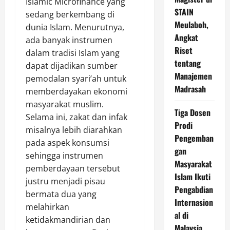
Islamic Microfinance yang
STAIN
sedang berkembang di
Meulaboh,
dunia Islam. Menurutnya,
Angkat
ada banyak instrumen
Riset
dalam tradisi Islam yang
tentang
dapat dijadikan sumber
Manajemen
pemodalan syari’ah untuk
Madrasah
memberdayakan ekonomi
masyarakat muslim.
Tiga Dosen
Selama ini, zakat dan infak
Prodi
misalnya lebih diarahkan
Pengemban
pada aspek konsumsi
gan
sehingga instrumen
Masyarakat
pemberdayaan tersebut
Islam Ikuti
justru menjadi pisau
Pengabdian
bermata dua yang
Internasion
melahirkan
al di
ketidakmandirian dan
Malaysia