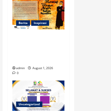
Berita
Inspirasi
Dua Mahasiswa Prodi PMI
STAIN Meulaboh
Berkontribusi dalam
Penulisan Book Chapter
Nasional
admin
August 1, 2026
0
Uncategorized