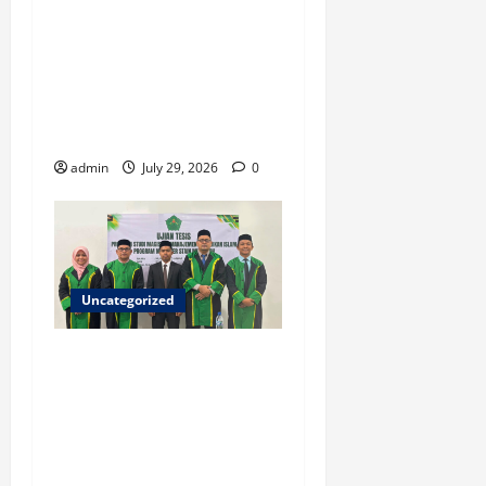
Dua Jurnal Fanshur Institute
Resmi Raih Akreditasi
Nasional dari Direktur
Jenderal Sains dan
Teknologi
admin
July 29, 2026
0
Uncategorized
Ketua ISNU Aceh Barat
Sukses Raih Gelar Magister
di STAIN Meulaboh, Angkat
Riset tentang Manajemen
Madrasah