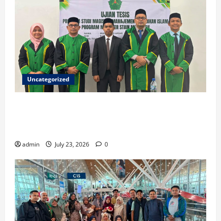
Uncategorized
Ketua ISNU Aceh Barat Sukses Raih Gelar Magister
di STAIN Meulaboh, Angkat Riset tentang Manajemen
Madrasah
admin
July 23, 2026
0