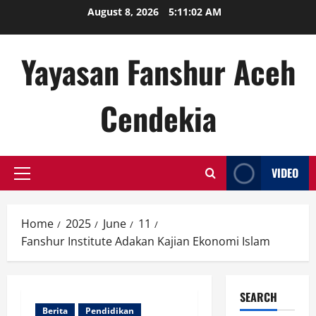
Skip
August 8, 2026
5:11:03 AM
to
content
Yayasan Fanshur Aceh
Cendekia
VIDEO
Primary
Menu
Home
2025
June
11
Fanshur Institute Adakan Kajian Ekonomi Islam
SEARCH
Berita
Pendidikan