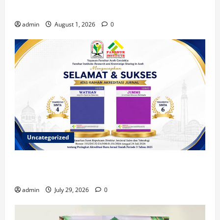
Nasional
admin
August 1, 2026
0
Uncategorized
Dua Jurnal Fanshur Institute Resmi Raih Akreditasi
Nasional dari Direktur Jenderal Sains dan Teknologi
admin
July 29, 2026
0