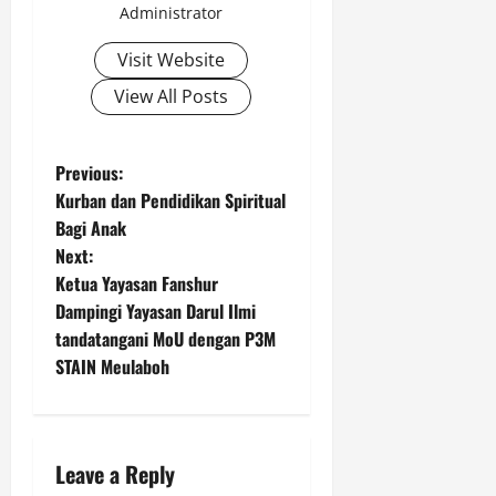
Administrator
Visit Website
View All Posts
P
Previous:
Kurban dan Pendidikan Spiritual
o
Bagi Anak
Next:
s
Ketua Yayasan Fanshur
t
Dampingi Yayasan Darul Ilmi
tandatangani MoU dengan P3M
n
STAIN Meulaboh
a
v
Leave a Reply