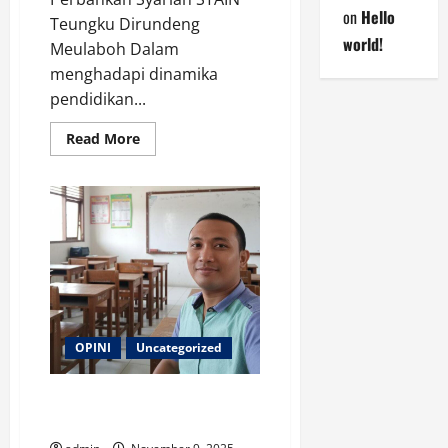
on
Hello
Teungku Dirundeng
world!
Meulaboh Dalam
menghadapi dinamika
pendidikan...
Read
Read More
more
about
Merawat
Budaya
Mutu
Prodi;
Pengalaman
Benchmarking
ke
Perguruan
Tinggi
Unggul
OPINI
Uncategorized
Paradoks Hari Pahlawan Bagi
Insan Pendidik