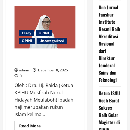
about
Zakat
Dua Jurnal
Produktif
Dan
Fanshur
Upaya
Peningkatan
Institute
Kesejahteraan
Resmi Raih
Mustahik
Di
Essay
OPINI
Akreditasi
Aceh
OPINI
Uncategorized
Nasional
dari
Manasik Haji dan Umrah; Ikhtiar
Direktur
Awal Menuju Ibadah Mabrur
Jenderal
admin
December 8, 2025
Sains dan
0
Teknologi
Oleh : Dra. Hj. Raida (Ketua
KBIHU Musfirah Nurul
Ketua ISNU
Hidayah Meulaboh) Ibadah
Aceh Barat
haji merupakan rukun
Sukses
Islam kelima...
Raih Gelar
Magister di
Read
Read More
STAIN
more