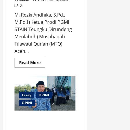
0
M. Rezki Andhika, S.Pd.,
M.Pd.I (Ketua Prodi PGMI
STAIN Teungku Dirundeng
Meulaboh) Musabaqah
Tilawatil Qur’an (MTQ)
Aceh...
Read
Read More
more
about
MTQ
di
Aceh
2025:
Momentum
Meningkatkan
Essay
OPINI
Kualitas
Pendidikan
OPINI
Agama
Islam
Pancasila di Persimpangan:
Menguatkan Ideologi Bangsa di