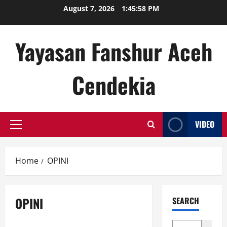
Skip
August 7, 2026
1:45:59 PM
to
content
Yayasan Fanshur Aceh
Cendekia
VIDEO
Primary
Menu
Home
OPINI
OPINI
SEARCH