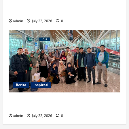
di STAIN Meulaboh, Angkat Riset tentang Manajemen
Madrasah
admin
July 23, 2026
0
Berita
Inspirasi
Tiga Dosen Prodi Pengembangan Masyarakat Islam
Ikuti Pengabdian Internasional di Malaysia
admin
July 22, 2026
0