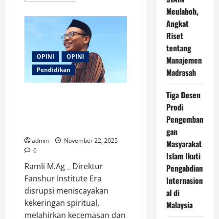
about
Meulaboh,
Manasik
Haji
Angkat
dan
Umrah;
Riset
Ikhtiar
tentang
Awal
Menuju
OPINI
OPINI
Manajemen
Ibadah
Mabrur
Pendidikan
Madrasah
Tiga Dosen
Menghadapi Era Disrupsi dengan
Zikir La Ilaha Illa Allah; Pesan
Prodi
Dari Syekh Abdurrauf As
Pengemban
Singkili
gan
admin
November 22, 2025
Masyarakat
0
Islam Ikuti
Ramli M.Ag _ Direktur
Pengabdian
Fanshur Institute Era
Internasion
disrupsi meniscayakan
al di
kekeringan spiritual,
Malaysia
melahirkan kecemasan dan