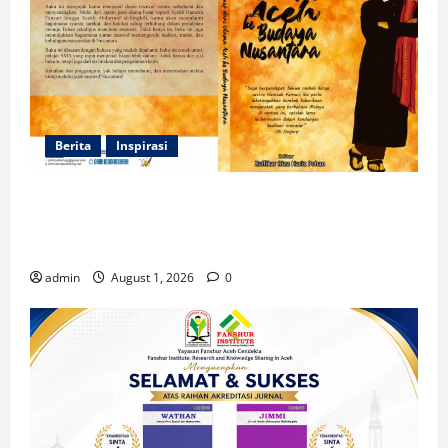
Berita
Inspirasi
Dua Mahasiswa Prodi PMI STAIN Meulaboh
Berkontribusi dalam Penulisan Book Chapter
Nasional
admin
August 1, 2026
0