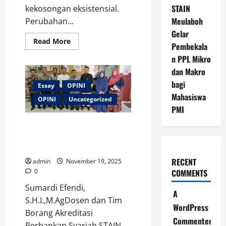
STAIN
kekosongan eksistensial.
Meulaboh
Perubahan...
Gelar
Read
Read More
Pembekala
more
about
n PPL Mikro
Menghadapi
Era
dan Makro
Disrupsi
bagi
dengan
Essay
OPINI
Zikir
Mahasiswa
La
OPINI
Uncategorized
Ilaha
PMI
Illa
Allah;
Merawat Budaya Mutu Prodi;
Pesan
Dari
Pengalaman Benchmarking ke
Syekh
Perguruan Tinggi Unggul
Abdurrauf
As
RECENT
Singkili
admin
November 19, 2025
COMMENTS
0
Sumardi Efendi,
A
S.H.I.,M.AgDosen dan Tim
WordPress
Borang Akreditasi
Commenter
Perbankan Syariah STAIN