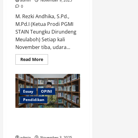
admin
November 9, 2025
0
M. Rezki Andhika, S.Pd.,
M.Pd.I (Ketua Prodi PGMI
STAIN Teungku Dirundeng
Meulaboh) Setiap kali
November tiba, udara...
Read
Read More
more
about
Paradoks
Hari
Pahlawan
Bagi
Insan
Essay
OPINI
Pendidik
Pendidikan
MTQ di Aceh 2025: Momentum
Meningkatkan Kualitas
Pendidikan Agama Islam
admin
November 3, 2025