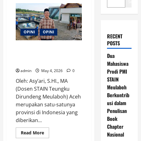
Search
OPINI
OPINI
RECENT
POSTS
Zakat Produktif Dan Upaya
Peningkatan Kesejahteraan
Dua
Mustahik Di Aceh
Mahasiswa
Prodi PMI
admin
May 4, 2026
0
STAIN
Oleh: Asy’ari, S.HI., MA
Meulaboh
(Dosen STAIN Teungku
Berkontrib
Dirundeng Meulaboh) Aceh
usi dalam
merupakan satu-satunya
Penulisan
provinsi di Indonesia yang
Book
diberikan...
Chapter
Read
Read More
Nasional
more