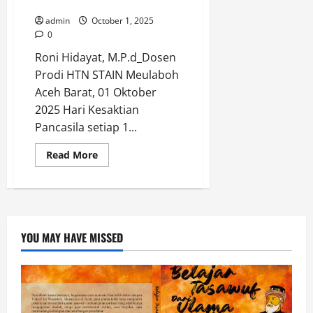
Era Globalisasi
admin
October 1, 2025
0
Roni Hidayat, M.P.d_Dosen
Prodi HTN STAIN Meulaboh
Aceh Barat, 01 Oktober
2025 Hari Kesaktian
Pancasila setiap 1...
Read
Read More
more
about
Pancasila
di
Persimpangan:
Menguatkan
Ideologi
Bangsa
YOU MAY HAVE MISSED
di
Era
Globalisasi