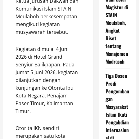
Ketua Jurusan Dakwah dan
Magister di
Komunikasi Islam STAIN
STAIN
Meulaboh berkesempatan
Meulaboh,
mengikuti kegiatan
Angkat
musyawarah tersebut.
Riset
tentang
Kegiatan dimulai 4 Juni
Manajemen
2026 di Hotel Grand
Madrasah
Senyiur Balikpapan. Pada
Jumat 5 Juni 2026, kegiatan
Tiga Dosen
dilanjutkan dengan
Prodi
kunjungan ke Otorita Ibu
Pengemban
Kota Negara, Penajam
gan
Paser Timur, Kalimantan
Masyarakat
Timur.
Islam Ikuti
Pengabdian
Otorita IKN sendiri
Internasion
merupakan satu kota
al di