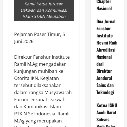
Chapter
Ramli Ketua Jurusan
Nasional
Dakwah dan Komunikasi
Islam STAIN Meulaboh
Dua Jurnal
Fanshur
Pejaman Paser Timur, 5
Institute
Juni 2026
Resmi Raih
Akreditasi
Nasional
Direktur Fanshur Institute
dari
Ramli M.Ag mengadakan
Direktur
kunjungan muhibah ke
Jenderal
Otorita IKN. Kegiatan
Sains dan
tersebut dilaksanakan
Teknologi
dalam rangka Musyawarah
Forum Dekanat Dakwah
Ketua ISNU
dan Komunikasi Islam
Aceh Barat
PTKIN Se Indonesia. Ramli
Sukses
M.Ag yang merupakan
Raih Gelar