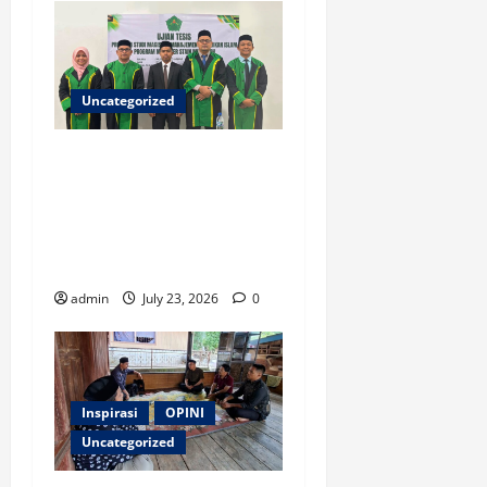
Uncategorized
Ketua ISNU Aceh Barat
Sukses Raih Gelar Magister
di STAIN Meulaboh, Angkat
Riset tentang Manajemen
Madrasah
admin
July 23, 2026
0
Inspirasi
OPINI
Uncategorized