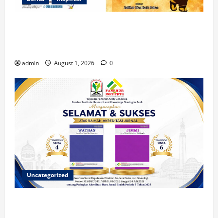
Dua Mahasiswa Prodi PMI STAIN Meulaboh
Berkontribusi dalam Penulisan Book Chapter
Nasional
admin
August 1, 2026
0
Uncategorized
Dua Jurnal Fanshur Institute Resmi Raih Akreditasi
Nasional dari Direktur Jenderal Sains dan Teknologi