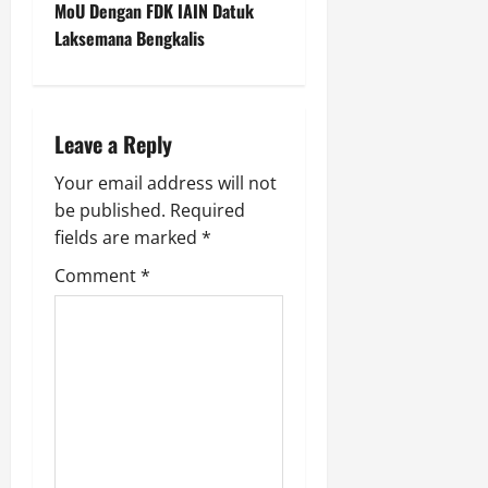
MoU Dengan FDK IAIN Datuk
n
Laksemana Bengkalis
a
v
Leave a Reply
i
Your email address will not
g
be published.
Required
fields are marked
*
a
Comment
*
t
i
o
n