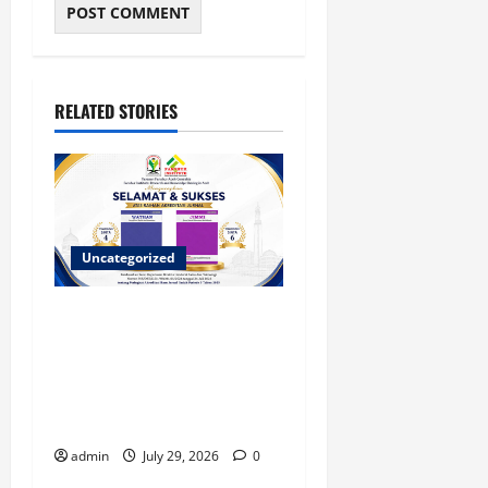
RELATED STORIES
Uncategorized
Dua Jurnal Fanshur Institute
Resmi Raih Akreditasi
Nasional dari Direktur
Jenderal Sains dan
Teknologi
admin
July 29, 2026
0