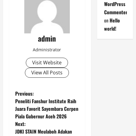
WordPress
Commenter
on
Hello
world!
admin
Administrator
Visit Website
View All Posts
P
Previous:
Peneliti Fanshur Institute Raih
o
Juara Favorit Sayembara Cerpen
Piala Gubernur Aceh 2026
s
Next:
t
JDKI STAIN Meulaboh Adakan