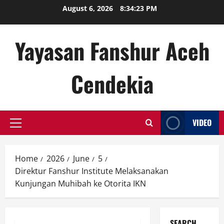
Skip
August 6, 2026
8:34:24 PM
to
content
Yayasan Fanshur Aceh
Cendekia
VIDEO
Primary
Menu
Home
2026
June
5
Direktur Fanshur Institute Melaksanakan
Kunjungan Muhibah ke Otorita IKN
SEARCH