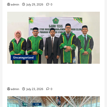
admin
July 29, 2026
0
Uncategorized
Ketua ISNU Aceh Barat Sukses Raih Gelar Magister
di STAIN Meulaboh, Angkat Riset tentang Manajemen
Madrasah
admin
July 23, 2026
0