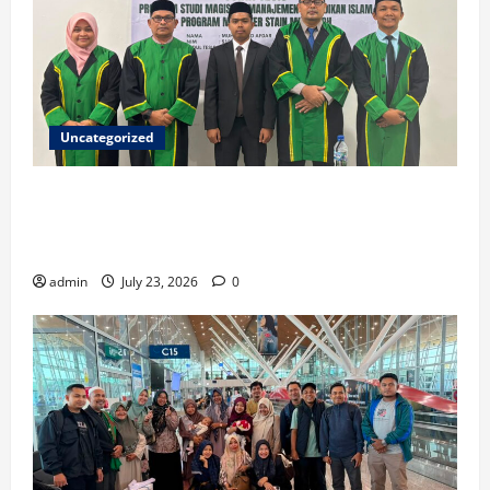
Uncategorized
Ketua ISNU Aceh Barat Sukses Raih Gelar Magister
di STAIN Meulaboh, Angkat Riset tentang Manajemen
Madrasah
admin
July 23, 2026
0