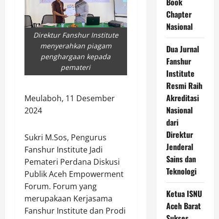
Book
Chapter
Nasional
Direktur Fanshur Institute
menyerahkan piagam
Dua Jurnal
penghargaan kepada
Fanshur
pemateri
Institute
Resmi Raih
Akreditasi
Meulaboh, 11 Desember
Nasional
2024
dari
Direktur
Sukri M.Sos, Pengurus
Jenderal
Fanshur Institute Jadi
Sains dan
Pemateri Perdana Diskusi
Teknologi
Publik Aceh Empowerment
Forum. Forum yang
Ketua ISNU
merupakaan Kerjasama
Aceh Barat
Fanshur Institute dan Prodi
Sukses