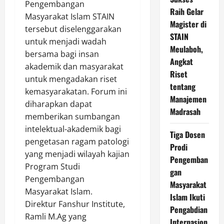
Pengembangan
Raih Gelar
Masyarakat Islam STAIN
Magister di
tersebut diselenggarakan
STAIN
untuk menjadi wadah
Meulaboh,
bersama bagi insan
Angkat
akademik dan masyarakat
Riset
untuk mengadakan riset
tentang
kemasyarakatan. Forum ini
Manajemen
diharapkan dapat
Madrasah
memberikan sumbangan
intelektual-akademik bagi
Tiga Dosen
pengetasan ragam patologi
Prodi
yang menjadi wilayah kajian
Pengemban
Program Studi
gan
Pengembangan
Masyarakat
Masyarakat Islam.
Islam Ikuti
Direktur Fanshur Institute,
Pengabdian
Ramli M.Ag yang
Internasion