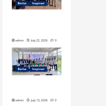
Berita
Inspirasi
Tiga Dosen Prodi
Pengembangan Masyarakat
Islam Ikuti Pengabdian
Internasional di Malaysia
admin
July 22, 2026
0
Berita
Inspirasi
STAIN Meulaboh Gelar
Pembekalan PPL Mikro dan
Makro bagi Mahasiswa PMI
admin
July 13, 2026
0