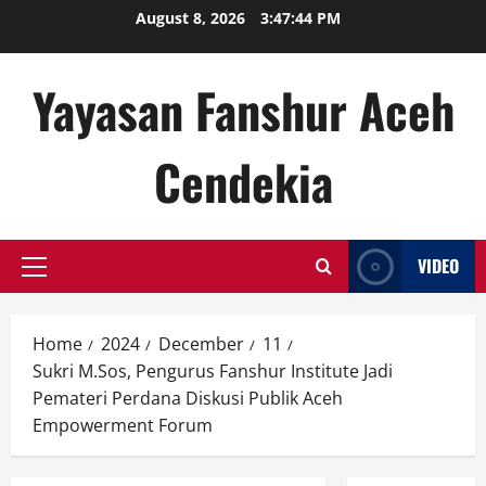
Skip
August 8, 2026
3:47:45 PM
to
content
Yayasan Fanshur Aceh
Cendekia
VIDEO
Primary
Menu
Home
2024
December
11
Sukri M.Sos, Pengurus Fanshur Institute Jadi
Pemateri Perdana Diskusi Publik Aceh
Empowerment Forum