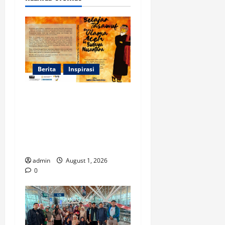
Berita
Inspirasi
Dua Mahasiswa Prodi PMI
STAIN Meulaboh
Berkontribusi dalam
Penulisan Book Chapter
Nasional
admin
August 1, 2026
0