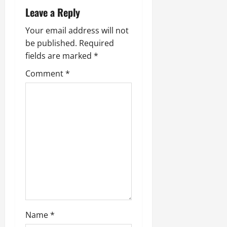
i
Leave a Reply
g
Your email address will not
a
be published.
Required
fields are marked
*
t
Comment
*
i
o
n
Name
*