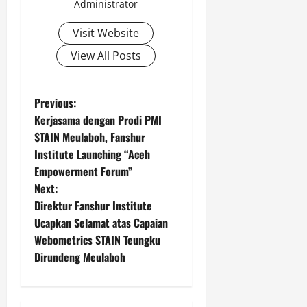
Administrator
Visit Website
View All Posts
P
Previous:
Kerjasama dengan Prodi PMI
o
STAIN Meulaboh, Fanshur
Institute Launching “Aceh
s
Empowerment Forum”
t
Next:
Direktur Fanshur Institute
n
Ucapkan Selamat atas Capaian
Webometrics STAIN Teungku
a
Dirundeng Meulaboh
v