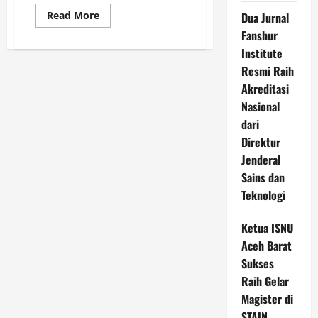
Read
Read More
Dua Jurnal
more
Fanshur
about
Mahasiswa
Institute
KPM
Tematik
Resmi Raih
Psikologi
UIN
Akreditasi
Ar-
Raniry
Nasional
Sukses
dari
Gelar
Festival
Direktur
Anak
Saleh
Jenderal
di
Gampong
Sains dan
Rumpet
Teknologi
Ketua ISNU
Aceh Barat
Sukses
Raih Gelar
Magister di
STAIN