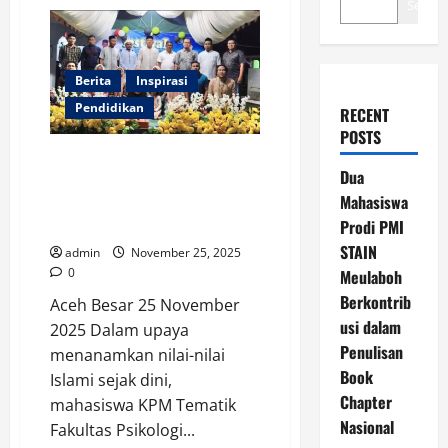
Search
Berita
Inspirasi
Pendidikan
RECENT
POSTS
Mahasiswa KPM Tematik
Dua
Psikologi UIN Ar-Raniry Sukses
Mahasiswa
Gelar Festival Anak Saleh di
Gampong Rumpet
Prodi PMI
STAIN
admin
November 25, 2025
0
Meulaboh
Berkontrib
Aceh Besar 25 November
usi dalam
2025 Dalam upaya
Penulisan
menanamkan nilai-nilai
Book
Islami sejak dini,
Chapter
mahasiswa KPM Tematik
Nasional
Fakultas Psikologi...