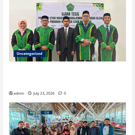
Uncategorized
Ketua ISNU Aceh Barat Sukses Raih Gelar Magister
di STAIN Meulaboh, Angkat Riset tentang Manajemen
Madrasah
admin
July 23, 2026
0