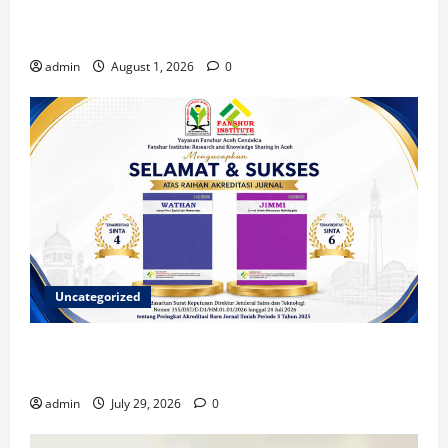
Berkontribusi dalam Penulisan Book Chapter
Nasional
admin
August 1, 2026
0
Uncategorized
Dua Jurnal Fanshur Institute Resmi Raih Akreditasi
Nasional dari Direktur Jenderal Sains dan Teknologi
admin
July 29, 2026
0