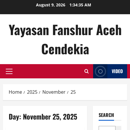
Skip
August 9, 2026
1:34:35 AM
to
content
Yayasan Fanshur Aceh
Cendekia
VIDEO
Primary
Menu
Home
2025
November
25
Day:
November 25, 2025
SEARCH