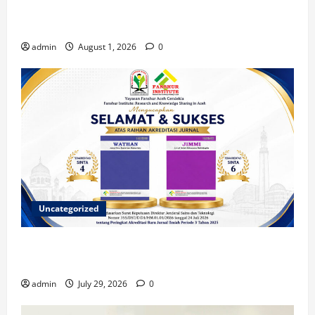
Berkontribusi dalam Penulisan Book Chapter
Nasional
admin
August 1, 2026
0
Uncategorized
Dua Jurnal Fanshur Institute Resmi Raih Akreditasi
Nasional dari Direktur Jenderal Sains dan Teknologi
admin
July 29, 2026
0