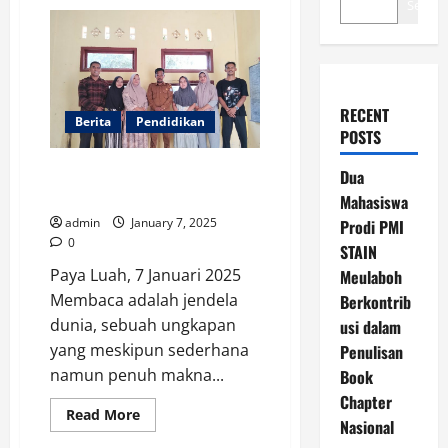
Search
RECENT
Berita
Pendidikan
POSTS
Seuramo Baca; Api Perjuangan
Dua
Literasi dari Paya Luah
Mahasiswa
admin
January 7, 2025
Prodi PMI
0
STAIN
Paya Luah, 7 Januari 2025
Meulaboh
Membaca adalah jendela
Berkontrib
dunia, sebuah ungkapan
usi dalam
yang meskipun sederhana
Penulisan
namun penuh makna...
Book
Chapter
Read
Read More
Nasional
more
about