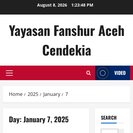
Skip
August 8, 2026
1:23:48 PM
to
content
Yayasan Fanshur Aceh
Cendekia
VIDEO
Primary
Menu
Home
2025
January
7
Day:
January 7, 2025
SEARCH