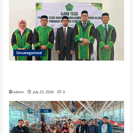
Uncategorized
Ketua ISNU Aceh Barat Sukses Raih Gelar Magister
di STAIN Meulaboh, Angkat Riset tentang Manajemen
Madrasah
admin
July 23, 2026
0