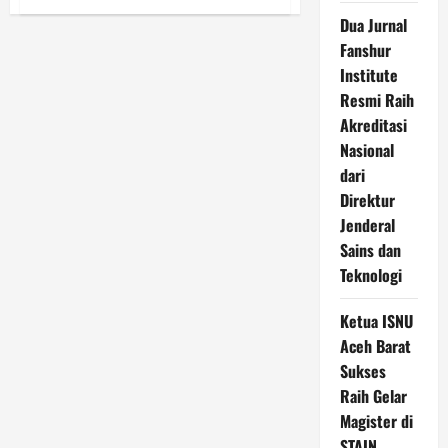
Seuramo
Baca;
Dua Jurnal
Api
Fanshur
Perjuangan
Literasi
Institute
dari
Paya
Resmi Raih
Luah
Akreditasi
Nasional
dari
Direktur
Jenderal
Sains dan
Teknologi
Ketua ISNU
Aceh Barat
Sukses
Raih Gelar
Magister di
STAIN