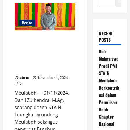
Search
Berita
RECENT
Danil Zulhendra, M.Ag Pengurus
POSTS
Fanshur Institute Wakili Korpri
Aceh Barat dalam Lomba Tahfiz
Dua
Al-Qur’an Juz 30 Pria pada MTQ
Mahasiswa
VII Korpri 2024 di Palangka
Prodi PMI
Raya
STAIN
admin
November 1, 2024
Meulaboh
0
Berkontrib
Meulaboh — 01/11/2024,
usi dalam
Danil Zulhendra, M.Ag,
Penulisan
seorang dosen STAIN
Book
Teungku Dirundeng
Chapter
Meulaboh sekaligus
Nasional
pengurus Fanshur