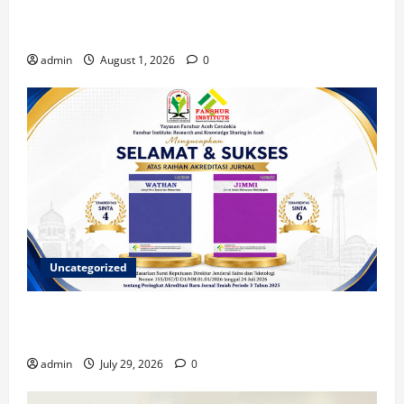
Berkontribusi dalam Penulisan Book Chapter
Nasional
admin
August 1, 2026
0
Uncategorized
Dua Jurnal Fanshur Institute Resmi Raih Akreditasi
Nasional dari Direktur Jenderal Sains dan Teknologi
admin
July 29, 2026
0