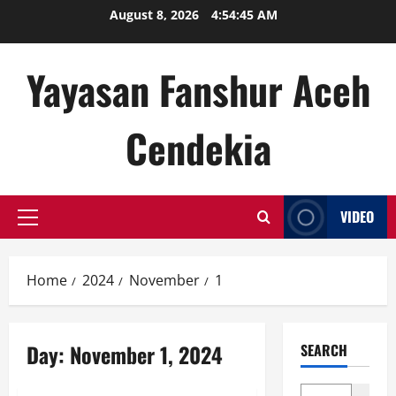
Skip
August 8, 2026
4:54:45 AM
to
content
Yayasan Fanshur Aceh
Cendekia
VIDEO
Primary
Menu
Home
2024
November
1
Day:
November 1, 2024
SEARCH