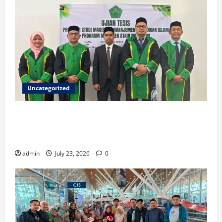
Uncategorized
Ketua ISNU Aceh Barat Sukses Raih Gelar Magister
di STAIN Meulaboh, Angkat Riset tentang Manajemen
Madrasah
admin
July 23, 2026
0