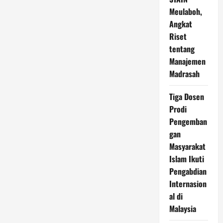
Raya
Meulaboh,
Angkat
Riset
tentang
Manajemen
Madrasah
Tiga Dosen
Prodi
Pengemban
gan
Masyarakat
Islam Ikuti
Pengabdian
Internasion
al di
Malaysia