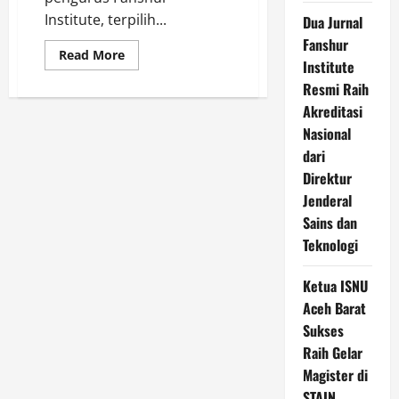
Institute, terpilih...
Dua Jurnal
Fanshur
Read
Read More
Institute
more
about
Resmi Raih
Danil
Zulhendra,
Akreditasi
M.Ag
Pengurus
Nasional
Fanshur
Institute
dari
Wakili
Direktur
Korpri
Aceh
Jenderal
Barat
dalam
Sains dan
Lomba
Tahfiz
Teknologi
Al-
Qur’an
Juz
Ketua ISNU
30
Pria
Aceh Barat
pada
MTQ
Sukses
VII
Raih Gelar
Korpri
2024
Magister di
di
Palangka
STAIN