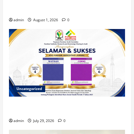
Berkontribusi dalam Penulisan Book Chapter
Nasional
admin
August 1, 2026
0
Uncategorized
Dua Jurnal Fanshur Institute Resmi Raih Akreditasi
Nasional dari Direktur Jenderal Sains dan Teknologi
admin
July 29, 2026
0