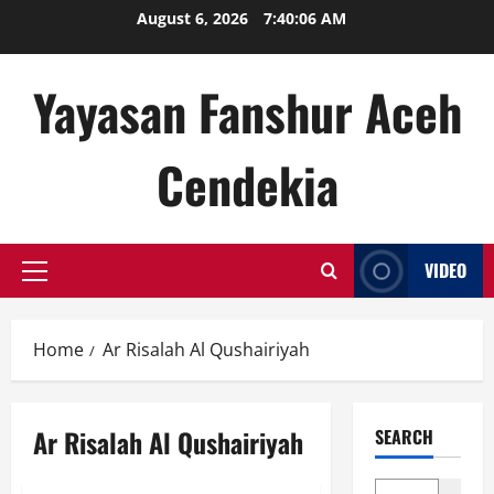
Skip
August 6, 2026
7:40:07 AM
to
content
Yayasan Fanshur Aceh
Cendekia
VIDEO
Primary
Menu
Home
Ar Risalah Al Qushairiyah
Ar Risalah Al Qushairiyah
SEARCH