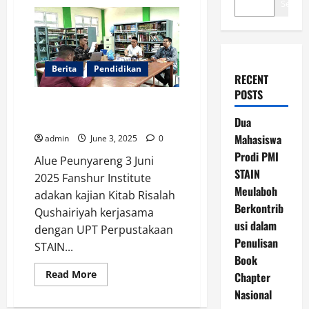
Search
Berita
Pendidikan
RECENT
POSTS
Fanshur Institute Adakan Kajian
Kitab Ar Risalah Al Qushairiyah
Dua
Mahasiswa
admin
June 3, 2025
0
Prodi PMI
Alue Peunyareng 3 Juni
STAIN
2025 Fanshur Institute
Meulaboh
adakan kajian Kitab Risalah
Berkontrib
Qushairiyah kerjasama
usi dalam
dengan UPT Perpustakaan
Penulisan
STAIN...
Book
Read
Read More
Chapter
more
about
Nasional
Fanshur