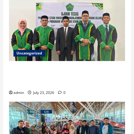
Uncategorized
Ketua ISNU Aceh Barat Sukses Raih Gelar Magister
di STAIN Meulaboh, Angkat Riset tentang Manajemen
Madrasah
admin
July 23, 2026
0