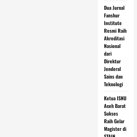
Institute
Adakan
Dua Jurnal
Kajian
Kitab
Fanshur
Ar
Institute
Risalah
Al
Resmi Raih
Qushairiyah
Akreditasi
Nasional
dari
Direktur
Jenderal
Sains dan
Teknologi
Ketua ISNU
Aceh Barat
Sukses
Raih Gelar
Magister di
STAIN